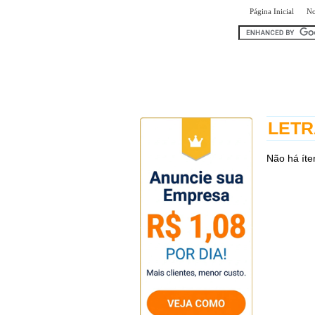
|
Página Inicial
No
encontr
LETRA
Não há íte