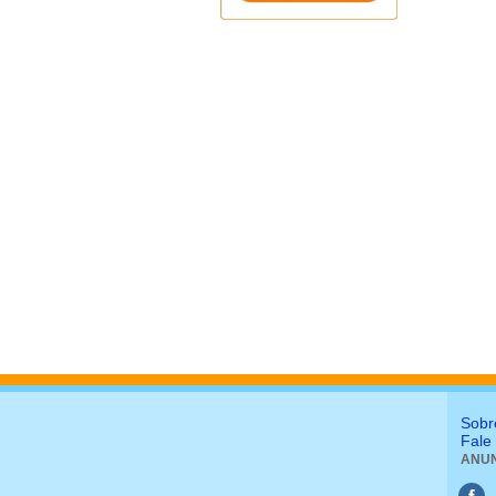
Sobr
Fale
ANUN