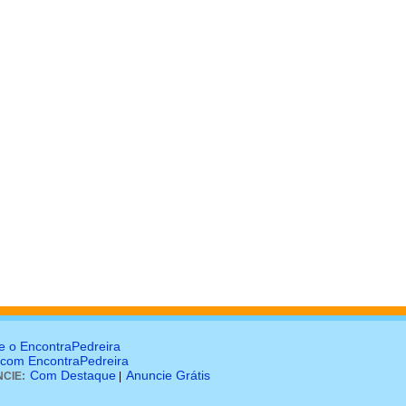
e o EncontraPedreira
 com EncontraPedreira
Com Destaque
Anuncie Grátis
CIE:
|