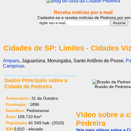
Receba notícias por e-mail
Cadastre-se e receba notícias de Pedreira por ema
Cidades de SP: Limites - Cidades Vi
Amparo
, Jaguariúna, Morungaba, Santo Antônio de Posse,
Pa
Campinas
.
Dados Principais sobre a
Cidade de Pedreira
Brasão de Pedreira
Aniversário:
31 de Outubro
Fundação :
1896
Gentílico:
Pedreirense
Vídeo sobre a c
Área:
109,710 Km²
Pedreira
População
41 549 hab. (2010)
IDH
0,810 - elevado
Veja mais vídeos sobre a C