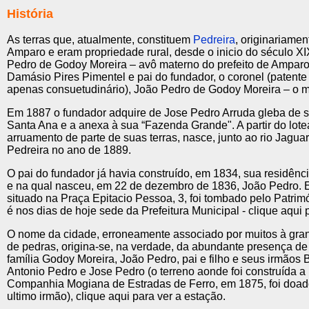
História
As terras que, atualmente, constituem
Pedreira
, originariame
Amparo e eram propriedade rural, desde o inicio do século XI
Pedro de Godoy Moreira – avô materno do prefeito de Amparo
Damásio Pires Pimentel e pai do fundador, o coronel (patente 
apenas consuetudinário), João Pedro de Godoy Moreira – o 
Em 1887 o fundador adquire de Jose Pedro Arruda gleba de 
Santa Ana e a anexa à sua “Fazenda Grande". A partir do lot
arruamento de parte de suas terras, nasce, junto ao rio Jaguari
Pedreira no ano de 1889.
O pai do fundador já havia construído, em 1834, sua residênc
e na qual nasceu, em 22 de dezembro de 1836, João Pedro. 
situado na Praça Epitacio Pessoa, 3, foi tombado pelo Patrimó
é nos dias de hoje sede da Prefeitura Municipal - clique aqui 
O nome da cidade, erroneamente associado por muitos à gra
de pedras, origina-se, na verdade, da abundante presença de
família Godoy Moreira, João Pedro, pai e filho e seus irmãos 
Antonio Pedro e Jose Pedro (o terreno aonde foi construída a
Companhia Mogiana de Estradas de Ferro, em 1875, foi doad
ultimo irmão), clique aqui para ver a estação.