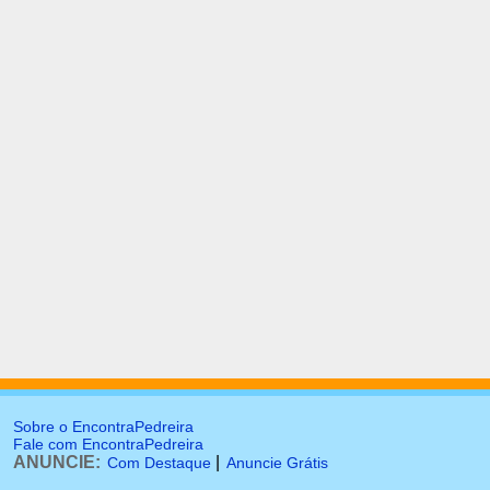
Sobre o EncontraPedreira
Fale com EncontraPedreira
ANUNCIE:
|
Com Destaque
Anuncie Grátis