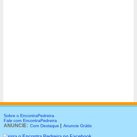
Sobre o EncontraPedreira
Fale com EncontraPedreira
ANUNCIE:
|
Com Destaque
Anuncie Grátis