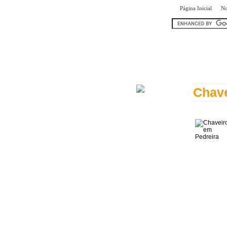
|
Página Inicial
No
encontr
Chave