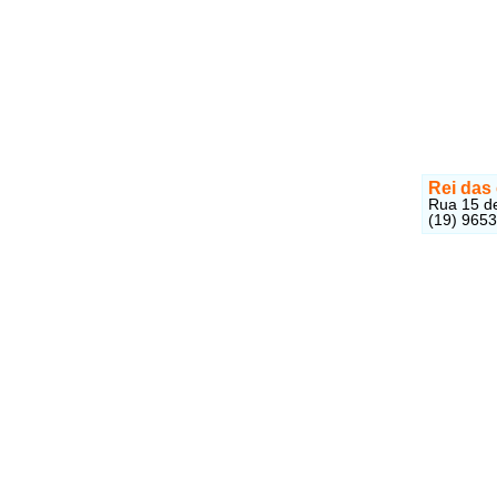
Rei das
Rua 15 de
(19) 965