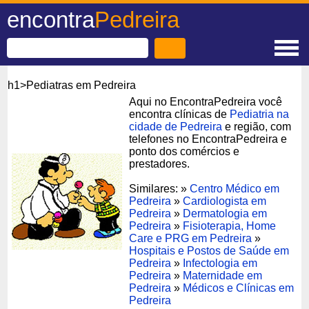
encontra
Pedreira
h1>Pediatras em Pedreira
Aqui no EncontraPedreira você
encontra clínicas de
Pediatria na
cidade de Pedreira
e região, com
telefones no EncontraPedreira e
ponto dos comércios e
prestadores.
Similares: »
Centro Médico em
Pedreira
»
Cardiologista em
Pedreira
»
Dermatologia em
Pedreira
»
Fisioterapia, Home
Care e PRG em Pedreira
»
Hospitais e Postos de Saúde em
Pedreira
»
Infectologia em
Pedreira
»
Maternidade em
Pedreira
»
Médicos e Clínicas em
Pedreira