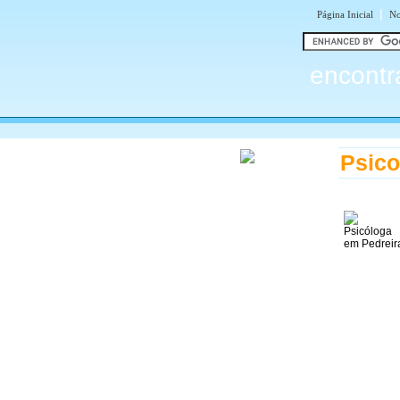
|
Página Inicial
No
encontr
Psico