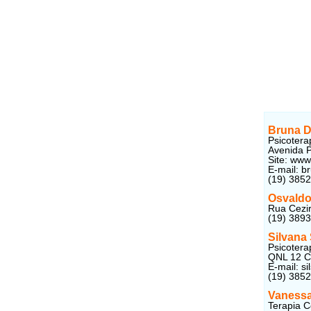
Bruna D
Psicoterap
Avenida P
Site: www
E-mail: 
(19) 385
Osvaldo
Rua Cezir
(19) 389
Silvana
Psicotera
QNL 12 Co
E-mail: s
(19) 3852
Vanessa 
Terapia C