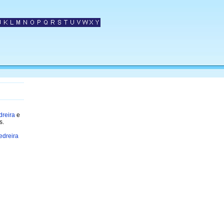
dreira
e
s.
edreira